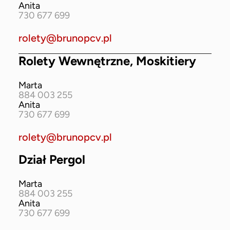
Anita
730 677 699
rolety@brunopcv.pl
Rolety Wewnętrzne, Moskitiery
Marta
884 003 255
Anita
730 677 699
rolety@brunopcv.pl
Dział Pergol
Marta
884 003 255
Anita
730 677 699