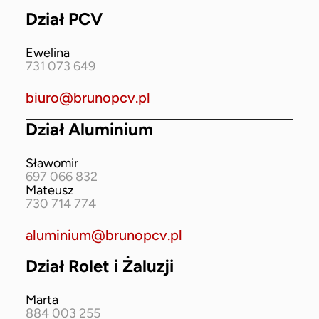
Dział PCV
Ewelina
731 073 649
biuro@brunopcv.pl
Dział Aluminium
Sławomir
697 066 832
Mateusz
730 714 774
aluminium@brunopcv.pl
Dział Rolet i Żaluzji
Marta
884 003 255