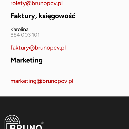
rolety@brunopcv.pl
Faktury, księgowość
Karolina
884 003 101
faktury@brunopcv.pl
Marketing
marketing@brunopcv.pl