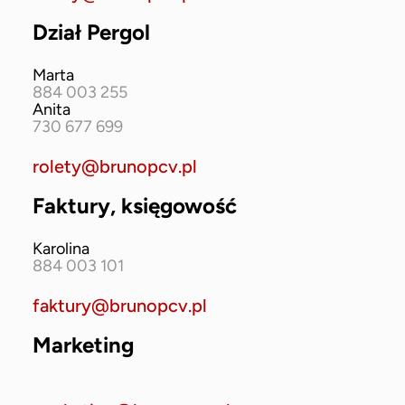
Dział Pergol
Marta
884 003 255
Anita
730 677 699
rolety@brunopcv.pl
Faktury, księgowość
Karolina
884 003 101
faktury@brunopcv.pl
Marketing