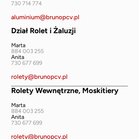
730 714 774
aluminium@brunopcv.pl
Dział Rolet i Żaluzji
Marta
884 003 255
Anita
730 677 699
rolety@brunopcv.pl
Rolety Wewnętrzne, Moskitiery
Marta
884 003 255
Anita
730 677 699
rolety@brunopcv.pl