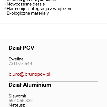
Nowoczesne detale
Harmonijna integracja z wnętrzem
Ekologiczne materiały
Dział PCV
Ewelina
731 073 649
biuro@brunopcv.pl
Dział Aluminium
Sławomir
697 066 832
Mateusz