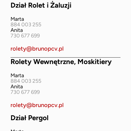
Dział Rolet i Żaluzji
Marta
884 003 255
Anita
730 677 699
rolety@brunopcv.pl
Rolety Wewnętrzne, Moskitiery
Marta
884 003 255
Anita
730 677 699
rolety@brunopcv.pl
Dział Pergol