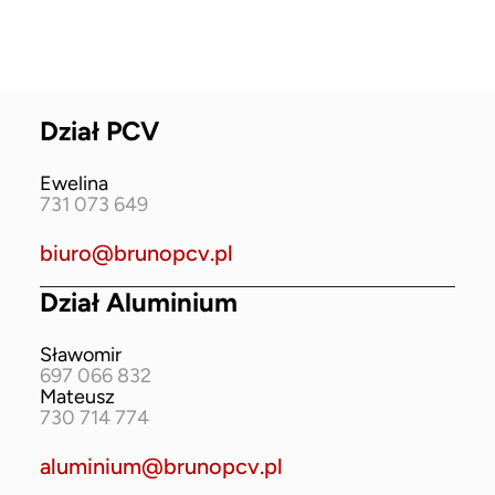
Dział PCV
Ewelina
731 073 649
biuro@brunopcv.pl
Dział Aluminium
Sławomir
697 066 832
Mateusz
730 714 774
aluminium@brunopcv.pl