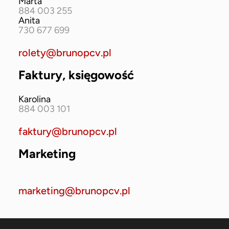
Marta
884 003 255
Anita
730 677 699
rolety@brunopcv.pl
Faktury, księgowość
Karolina
884 003 101
faktury@brunopcv.pl
Marketing
marketing@brunopcv.pl